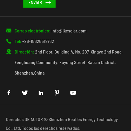


Correo electrónico:
info@jkcsolar.com

Tel:
+86-15626519762

Dirección:
2nd Floor, Building A, No. 207, Xingye 2nd Road,
Fenghuang Community, Fuyong Street, Bao'an District,
Shenzhen,China





Derechos DE AUTOR ©
Shenzhen Beatles Energy Technology
Co., Ltd.
Todos los derechos reservados.