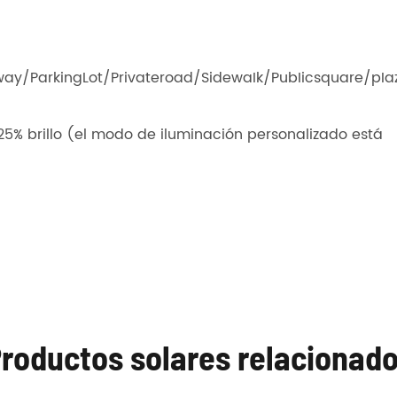
ay/ParkingLot/Privateroad/SidewaIk/PubIicsquare/pIa
25% brillo (el modo de iluminación personalizado está
roductos solares relacionad