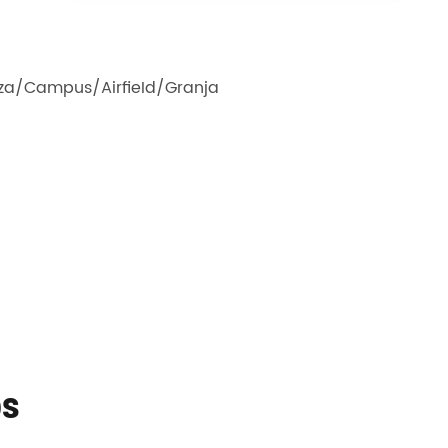
za/Campus/AirfieId/Granja
os