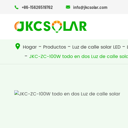
+86-15626519762
info@jkcsolar.com


ALMACENAMIENTO DE ENERGÍA
Luz de calle solar todo en uno
Luz de calle solar todo en dos
Hogar
Productos
Luz de calle solar LED
JKC-ZC-100W todo en dos Luz de calle sol