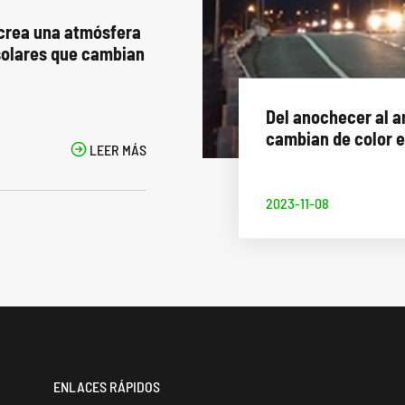
 crea una atmósfera
 solares que cambian
Del anochecer al a
cambian de color el

LEER MÁS
2023-11-08
ENLACES RÁPIDOS