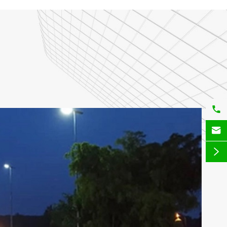


