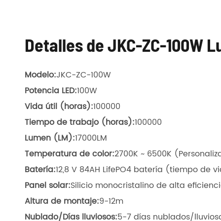
Detalles de JKC-ZC-100W Luz
Modelo:
JKC-ZC-100W
Potencia LED:
100W
Vida útil (horas):
100000
Tiempo de trabajo (horas):
100000
Lumen (LM):
17000LM
Temperatura de color:
2700K ~ 6500K (Personaliz
Batería:
12,8 V 84AH LifePO4 batería (tiempo de v
Panel solar:
Silicio monocristalino de alta eficie
Altura de montaje:
9-12m
Nublado/Días lluviosos:
5-7 días nublados/lluvios