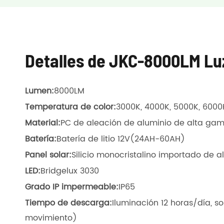
Detalles de JKC-8000LM Luz
Lumen
:
8000LM
Temperatura de color
:
3000K, 4000K, 5000K, 6000
Material
:
PC de aleación de aluminio de alta gama
Batería
:
Batería de litio 12V(24AH-60AH)
Panel solar
:
Silicio monocristalino importado de 
LED
:
Bridgelux 3030
Grado IP impermeable
:
IP65
Tiempo de descarga
:
Iluminación 12 horas/día, s
movimiento)