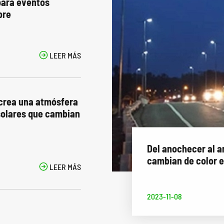
para eventos
bre

LEER MÁS
 crea una atmósfera
 solares que cambian
Del anochecer al a
cambian de color el

LEER MÁS
2023-11-08