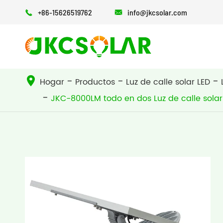
+86-15626519762
info@jkcsolar.com


ALMACENAMIENTO DE ENERGÍA
Luz de calle solar todo en uno
Luz de calle solar todo en dos
Hogar
Productos
Luz de calle solar LED
JKC-8000LM todo en dos Luz de calle solar