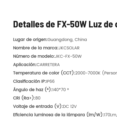
Detalles de FX-50W Luz de c
Lugar de origen:
Guangdong, China
Nombre de la marca:
JKCSOLAR
Número de modelo:
JKC-FX-50W
Aplicación:
CARRETERA
Temperatura de color (CCT):
2000-7000K (Person
Clasificación IP:
IP66
Ángulo de haz (°):
140*70 °
CRI (Ra>):
80
Voltaje de entrada (V):
DC 12V
Eficiencia luminosa de la lámpara (lm/W):
170L