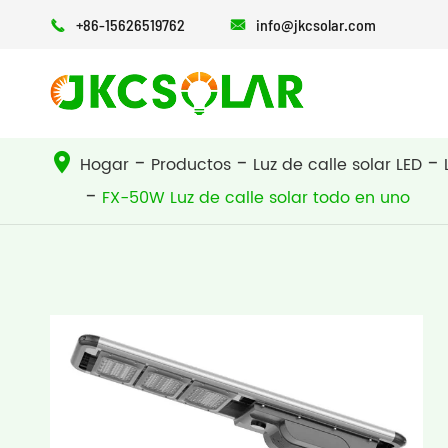
+86-15626519762
info@jkcsolar.com


ALMACENAMIENTO DE ENERGÍA
Luz de calle solar todo en uno
Luz de calle solar todo en dos
Hogar
Productos
Luz de calle solar LED
FX-50W Luz de calle solar todo en uno