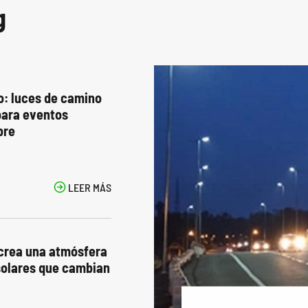
g
o: luces de camino
para eventos
bre

LEER MÁS
 crea una atmósfera
 solares que cambian