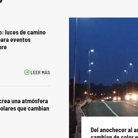
o: luces de camino
para eventos
bre

LEER MÁS
 crea una atmósfera
 solares que cambian
Del anochecer al a
cambian de color el