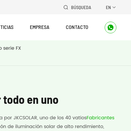
BÚSQUEDA
EN


TICIAS
EMPRESA
CONTACTO

o serie FX
r todo en uno
a por JKCSOLAR, uno de los 40 vatios
Fabricantes
ción de iluminación solar de alto rendimiento,