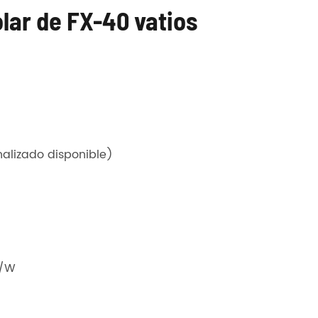
solar de FX-40 vatios
alizado disponible)
m/W