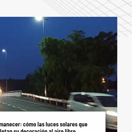
manecer: cómo las luces solares que
etan su decoración al aire libre