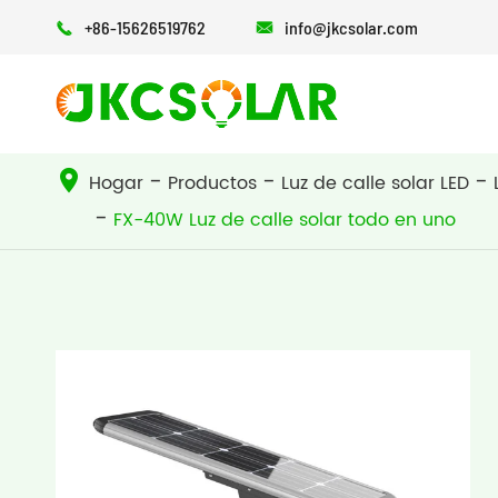
+86-15626519762
info@jkcsolar.com


ALMACENAMIENTO DE ENERGÍA
Luz de calle solar todo en uno
Luz de calle solar todo en dos
Hogar
Productos
Luz de calle solar LED
FX-40W Luz de calle solar todo en uno