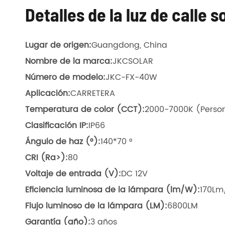
Detalles de la luz de calle 
Lugar de origen:
Guangdong, China
Nombre de la marca:
JKCSOLAR
Número de modelo:
JKC-FX-40W
Aplicación:
CARRETERA
Temperatura de color (CCT):
2000-7000K (Person
Clasificación IP:
IP66
Ángulo de haz (°):
140*70 °
CRI (Ra>):
80
Voltaje de entrada (V):
DC 12V
Eficiencia luminosa de la lámpara (lm/W):
170L
Flujo luminoso de la lámpara (LM):
6800LM
Garantía (año):
3 años